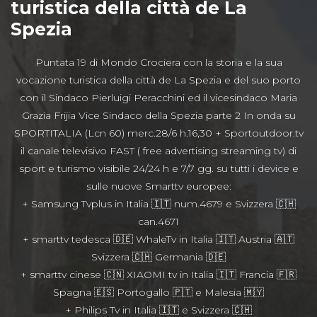
turistica della città de La
Spezia
Puntata 19 di Mondo Crociera con la storia e la sua
vocazione turistica della città de La Spezia e del suo porto
con il Sindaco Pierluigi Peracchini ed il vicesindaco Maria
Grazia Frijia Vice Sindaco della Spezia parte 2 In onda su
SPORTITALIA (Lcn 60) merc.28/6 h.16,30 + Sportoutdoor.tv
il canale televisivo FAST ( free advertising streaming tv) di
sport e turismo visibile 24/24 h e 7/7 gg. su tutti i device e
sulle nuove Smarttv europee:
+ Samsung Tvplus in Italia 🇮🇹 num.4679 e Svizzera 🇨🇭
can.4671
+ smarttv tedesca 🇩🇪 WhaleTv in Italia 🇮🇹 Austria 🇦🇹
Svizzera 🇨🇭 Germania 🇩🇪
+ smarttv cinese 🇨🇳 XIAOMI tv in Italia 🇮🇹 Francia 🇫🇷
Spagna 🇪🇸 Portogallo 🇵🇹 e Malesia 🇲🇾
+ Philips Tv in Italia 🇮🇹 e Svizzera 🇨🇭