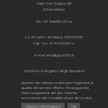
Viale Coni Zugna, 5/A
20144 Milano
Tel. +39 348/512 03 44
C.F./P.Iva/R.I. di Milano: 11574790157
Cap. Soc. € 10.400,00 i.v.
e-mail:
info@gto2000.it
Iscrizione al Registro degli Operatori
della Comunicazione n.20615
Questo sito utilizza cookie per migliorare la
qualità del servizio offerto. Proseguendo
Privacy
-
Cookie
nella navigazione del sito, l'utente
acconsente alle modalità d'uso dei cookie.
Ulteriori Informazioni
OK