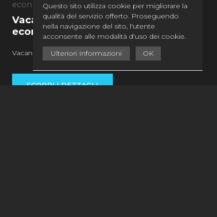
economy
Questo sito utilizza cookie per migliorare la
qualità del servizio offerto. Proseguendo
Vacanza, turismo, crociere e blu
nella navigazione del sito, l'utente
economy
acconsente alle modalità d'uso dei cookie.
Vacanza, turismo, crociere e blu economy
Ulteriori Informazioni
OK
SCOPRI I DETTAGLI
pagina 1 di 28