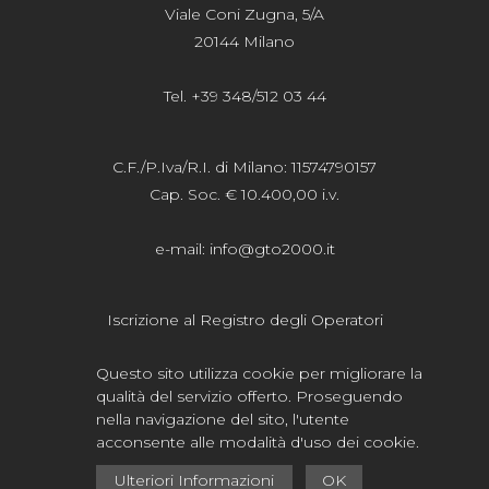
Viale Coni Zugna, 5/A
20144 Milano
Tel. +39 348/512 03 44
C.F./P.Iva/R.I. di Milano: 11574790157
Cap. Soc. € 10.400,00 i.v.
e-mail:
info@gto2000.it
Iscrizione al Registro degli Operatori
della Comunicazione n.20615
Questo sito utilizza cookie per migliorare la
qualità del servizio offerto. Proseguendo
Privacy
-
Cookie
nella navigazione del sito, l'utente
acconsente alle modalità d'uso dei cookie.
Ulteriori Informazioni
OK